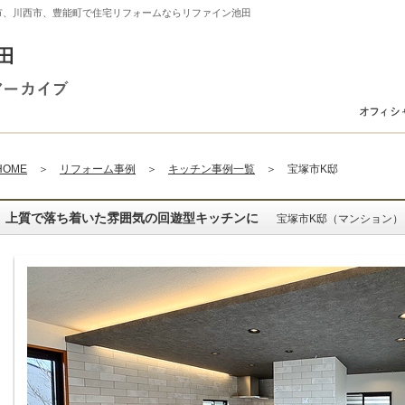
市、川西市、豊能町で住宅リフォームならリファイン池田
HOME
＞
リフォーム事例
＞
キッチン事例一覧
＞ 宝塚市K邸
上質で落ち着いた雰囲気の回遊型キッチンに
宝塚市K邸（マンション）