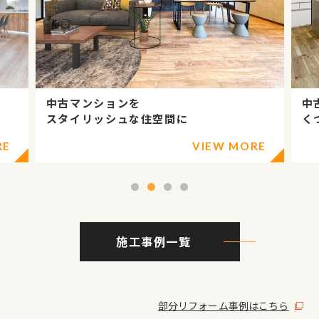
中古住宅がオシャレに変身
くつろぎ空間の心地よさ
ORE
VIEW MORE
1
2
3
4
施工事例一覧
部分リフォーム事例はこちら