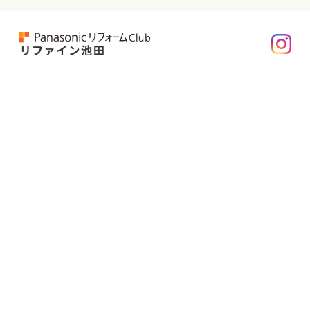
株式会社 志賀
〒563-0038
大阪府池田市荘園1丁目1-24
TEL： 072-761-0466
FAX： 072-762-8408
池田市、箕面市、豊能町、川西市、豊中市でキッチン、お風
呂、トイレ、洗面、玄関、屋根、外壁塗装など住まいのリ
フォームならリファイン池田にお任せください。
パナソニック製品を中心としたシステムキッチンやトイ
レ、洗面台などを使用した質の高い住宅リフォームをご提
供致します。