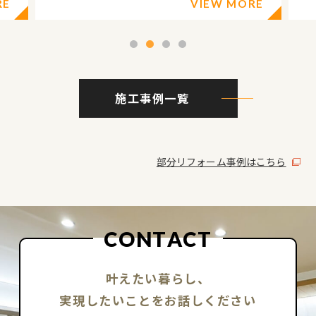
 MORE
VIEW MORE
1
2
3
4
施工事例一覧
部分リフォーム事例はこちら
C
O
N
T
A
C
T
叶えたい暮らし、
実現したいことをお話しください